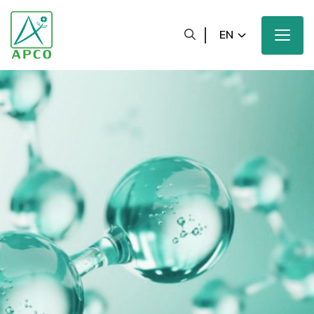
EN
Home
Our Company
Our Scientists
Our Innovation
Our Products and Brands
Sustainability
Our News and Media