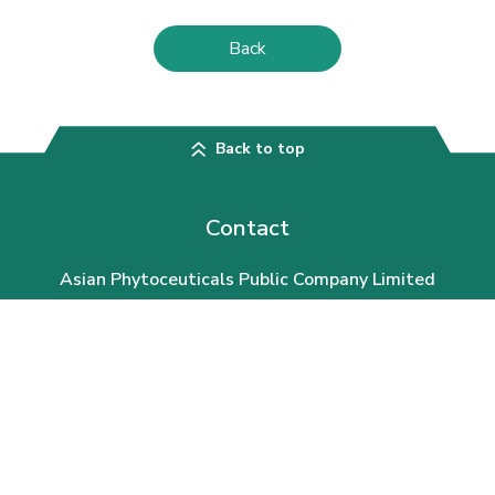
Back
Back to top
Contact
Asian Phytoceuticals Public Company Limited
APCO Bangkok Office
th
30
Floor, AIA Capital Center, 89 Ratchadaphisek Road, Dindaeng
District, Bangkok 10400, Thailand
Telephone:
0-2646-4800
Email:
apco@apco.co.th