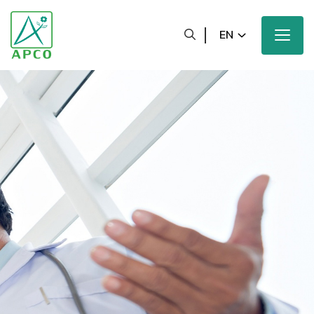
EN
Home
Our Company
Our Scientists
Our Innovation
Our Products and Brands
Sustainability
Our News and Media