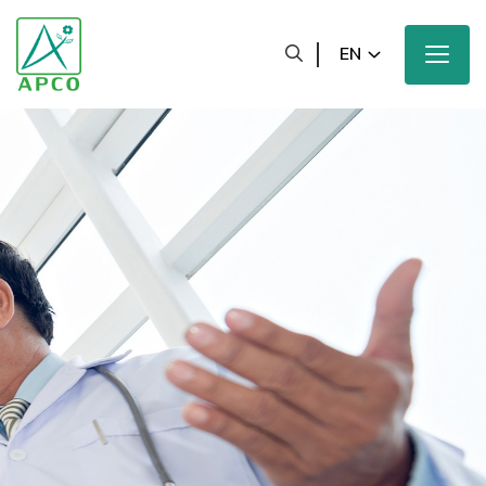
EN
Home
Our Company
Our Scientists
Our Innovation
Our Products and Brands
Sustainability
Our News and Media