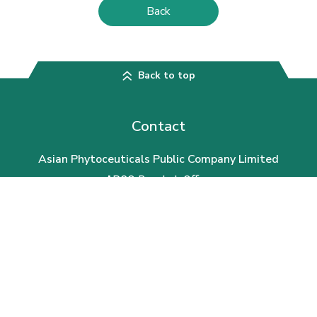
Back
Back to top
Contact
Asian Phytoceuticals Public Company Limited
APCO Bangkok Office
th
30
Floor, AIA Capital Center, 89 Ratchadaphisek Road, Dindaeng
District, Bangkok 10400, Thailand
Telephone:
0-2646-4800
Email:
apco@apco.co.th