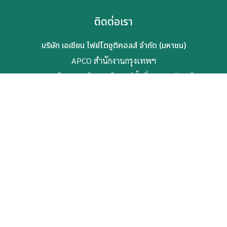
ติดต่อเรา
บริษัท เอเชียน ไฟย์โตซูติคอลส์ จำกัด (มหาชน)
APCO สำนักงานกรุงเทพฯ
89 อาคารเอไอเอ แคปปิตอล เซ็นเตอร์ ชั้นที่ 30 ถนน รัชดาภิเษก
แขวง ดินแดง เขต ดินแดง
กรุงเทพฯ 10400
เบอร์ติดต่อ:
0-2646-4800
อีเมล:
apco@apco.co.th
ข้อกำหนดและเงื่อนไข
นโยบายความเป็นส่วนตัว
นโยบายการใช้คุกกี้
แผนผังเว็บไซต์
© สงวนลิขสิทธิ์ พ.ศ. 2569 บริษัท เอเชียน ไฟย์โตซูติคอลส์ จำกัด
(มหาชน)