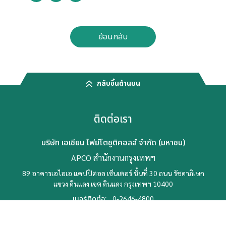
ย้อนกลับ
กลับขึ้นด้านบน
ติดต่อเรา
บริษัท เอเชียน ไฟย์โตซูติคอลส์ จำกัด (มหาชน)
APCO สำนักงานกรุงเทพฯ
89 อาคารเอไอเอ แคปปิตอล เซ็นเตอร์ ชั้นที่ 30 ถนน รัชดาภิเษก
แขวง ดินแดง เขต ดินแดง
กรุงเทพฯ 10400
เบอร์ติดต่อ:
0-2646-4800
อีเมล:
apco@apco.co.th