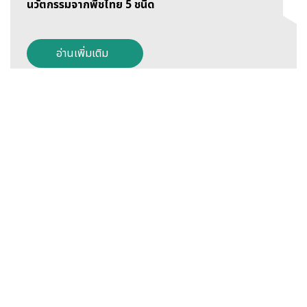
นวัตกรรมจากพืชไทย 5 ชนิด
อ่านเพิ่มเติม
07 กรกฎาคม 2567
ปฏิทินสังคม-กิจกรรม-โปรโมชั่น
อ่านเพิ่มเติม
9