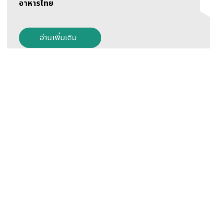
อาหารไทย
อ่านเพิ่มเติม
26 กันยายน 2566
วัน “วัฒนชีวาสากล” และวัน “ทูตสุขภาพ AHA Day”
อ่านเพิ่มเติม
12